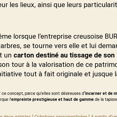
 les lieux, ainsi que leurs particulari
même lorsque l’entreprise creusoise BU
 arbres, se tourne vers elle et lui dem
t un
carton destiné au tissage de son
son tour à la valorisation de ce patrim
nitiative tout à fait originale et jusque l
r ce concept, parce qu’elles sont désireuses d
‘incarner et de m
rque l’
empreinte prestigieuse et haut de gamme
de la tapiss
e deux artistes
| Créations personnalisées |
A partir d’u