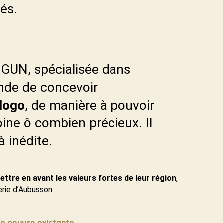
tés.
RGUN, spécialisée dans
ande de concevoir
 logo
, de manière à pouvoir
oine ô combien précieux. Il
à inédite.
ettre en avant les valeurs fortes de leur région
,
erie d’Aubusson.
ne oeuvre existante