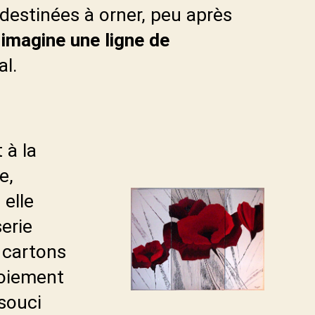
 destinées à orner, peu après
 imagine une ligne de
al.
 à la
e,
 elle
serie
 cartons
toiement
 souci