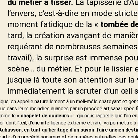
du métier à tisser.
La tapisserie d’A
l’envers, c’est-à-dire en mode strict
moment fatidique de la
« tombée de
tard, la création avançant de maniè
requérant de nombreuses semaines,
travail), la surprise est immense po
scène… du métier. Et pour le lissier 
jusque là toute son attention sur la 
immédiatement la scruter d’un œil s
ique, en appelle naturellement à un méli-mélo chatoyant et génér
sque dans leurs moindres nuances par un procédé artisanal, spécif
nomme le
« chapelet de couleurs »
… qui nous rappelle que l’on e
er, dont l’œil, d’une intelligence extrême et rare, va permettre à
d’Aubusson, en tant qu’héritage d’un savoir-faire ancien desti
partir d’un procédé rigoureux et de matières naturelles, ces cou