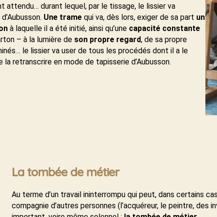
 attendu… durant lequel, par le tissage, le lissier va
e d’Aubusson.
Une trame
qui va, dès lors, exiger de sa part
un
ion
à laquelle il a été initié, ainsi qu’une
capacité constante
rton – à la lumière de
son propre regard
, de sa propre
nés… le lissier va user de tous les procédés dont il a le
de la retranscrire en mode de tapisserie d’Aubusson.
La tombée de métier
Au terme d’un travail ininterrompu qui peut, dans certains cas
compagnie d’autres personnes (l’acquéreur, le peintre, des
important, voire même solennel :
la tombée de métier
.