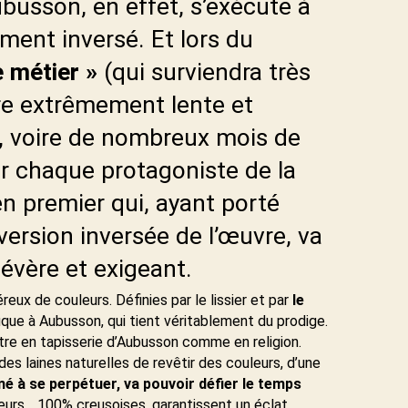
ubusson, en effet, s’exécute à
ement inversé. Et lors du
 métier »
(qui surviendra très
re extrêmement lente et
 voire de nombreux mois de
ur chaque protagoniste de la
en premier qui, ayant porté
version inversée de l’œuvre, va
évère et exigeant.
eux de couleurs. Définies par le lissier et par
le
ique à Aubusson, qui tient véritablement du prodige.
ntre en tapisserie d’Aubusson comme en religion.
 des laines naturelles de revêtir des couleurs, d’une
né à se perpétuer, va pouvoir défier le
temps
leurs… 100% creusoises, garantissent un éclat